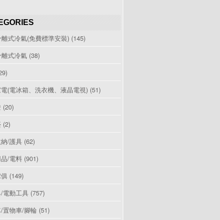
EGORIES
分離式冷氣(免費標準安裝)
(145)
分離式冷氣
(38)
29)
電(電冰箱、洗衣機、液晶電視)
(51)
燈
(20)
檯
(2)
納/護具
(62)
品/電料
(901)
傢俱
(149)
/電動工具
(757)
/置物車/腳輪
(51)