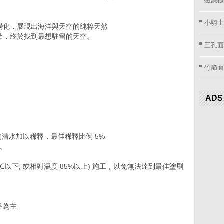
小騎士
變化，展現出海洋與天空的純粹天然
朵，終於找到最想駐留的天空。
三孔面
竹節面
ADS
的清水加以稀釋，最佳稀釋比例 5%
勻。
℃以下, 或相對濕度 85%以上) 施工，以免無法達到最佳塗刷
品為主