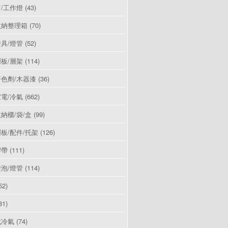
/工作燈
(43)
收納整理箱
(70)
具/燈管
(52)
板/層架
(114)
色劑/木器漆
(36)
電/冷氣
(662)
納櫃/袋/盒
(99)
板/配件/托架
(126)
膠帶
(111)
泡/燈管
(114)
52)
81)
式冷氣
(74)