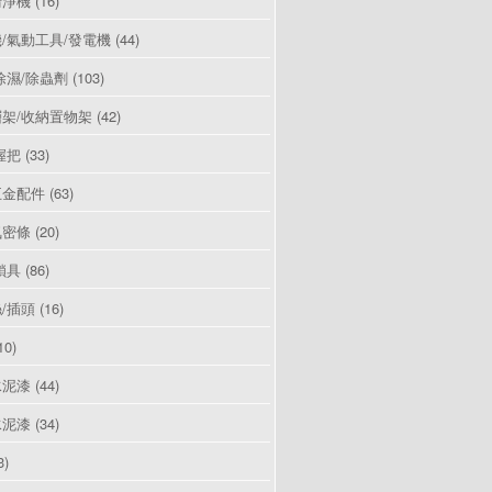
清淨機
(16)
/氣動工具/發電機
(44)
除濕/除蟲劑
(103)
架/收納置物架
(42)
握把
(33)
五金配件
(63)
氣密條
(20)
鎖具
(86)
/插頭
(16)
10)
水泥漆
(44)
水泥漆
(34)
3)