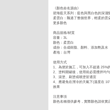
《顏色命名源由》
碧海藍天系列：藍色與黑白色的深淺
柔雲白：飄過了整個世界，輕柔的雲
更多顏色
商品規格/材質
容量：3L
顏色：柔雲白
成份：合成樹脂、顏料、添加劑及水
產地：台灣
使用方式
1、為便於施工，可加入不超過 25%
2、塗料開罐後，使用前必需攪拌均
3、滾塗、刷塗或噴塗皆適宜
4、應避免在溼冷的天氣下(溫度在 10
效果
注意事項
顏色名稱僅供參考，實際顏色請依實