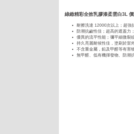
綠緻精彩全效乳膠漆柔雲白3L 
耐擦洗達 12000次以上；超
防潮抗鹼性佳；超高的遮蓋力
優異的流平性能；彌平細微裂
持久亮麗耐候性佳，塗刷於室外
不含重金屬，鉛及甲醛等有害
無甲醛、低有機揮發物、防潮