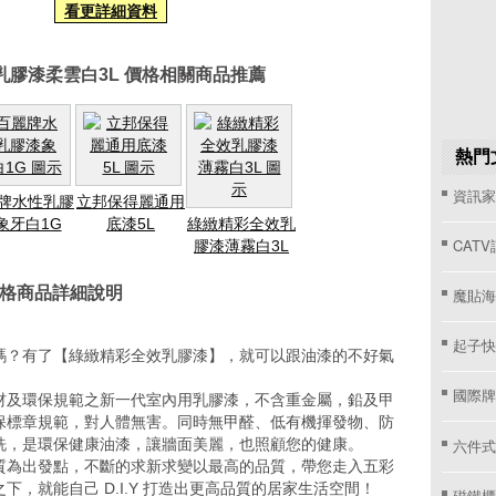
看更詳細資料
乳膠漆柔雲白3L 價格相關商品推薦
熱門
資訊家 
牌水性乳膠
立邦保得麗通用
象牙白1G
底漆5L
綠緻精彩全效乳
CAT
膠漆薄霧白3L
價格商品詳細說明
魔貼海
起子快
嗎？有了【綠緻精彩全效乳膠漆】，就可以跟油漆的不好氣
國際牌窗
材及環保規範之新一代室內用乳膠漆，不含重金屬，鉛及甲
保標章規範，對人體無害。同時無甲醛、低有機揮發物、防
六件式
洗，是環保健康油漆，讓牆面美麗，也照顧您的健康。
質為出發點，不斷的求新求變以最高的品質，帶您走入五彩
，就能自己 D.I.Y 打造出更高品質的居家生活空間！
磁鐵櫃