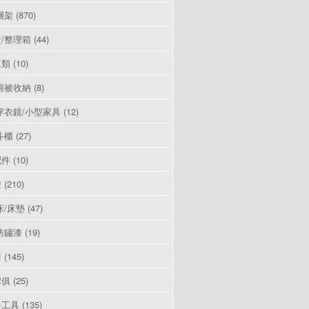
層架
(870)
/整理箱
(44)
豆類
(10)
棉被收納
(8)
穿衣鏡/小型家具
(12)
斗櫃
(27)
配件
(10)
燈
(210)
床/床墊
(47)
防鏽漆
(19)
漆
(145)
傢俱
(25)
手工具
(135)