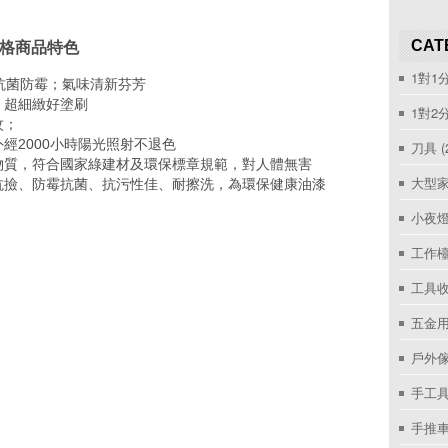
CAT
價格商品特色
1對1
強抗菌防霉；氣味清新芬芳
；超細緻好塗刷
1對2
紋；
經2000小時陽光照射不退色
刀具
(
物質，符合國家綠建材及環保標章規範，對人體無害
大型家
抗撿、防霉抗菌、抗污性佳、耐擦洗，為環保健康油漆
小夜
工作
工具收
五金用
戶外
手工具
手推車