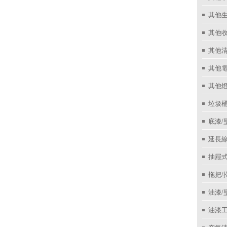
其他
其他收
其他
其他
其他
垃圾桶
底漆/
延長線
抽屜
拖把/
油漆/
油漆