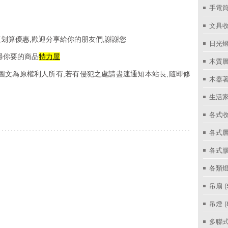
手電筒
文具
划算優惠,歡迎分享給你的朋友們,謝謝您
日光燈
尋你要的商品
特力屋
木質層
圖文為原權利人所有,若有侵犯之處請盡速通知本站長,隨即修
木器著
生活家
各式收
各式層
各式
各類燈
吊扇
(
吊燈
(
多聯