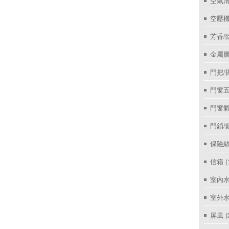
空氣
空壓機
芳香/
金屬層
門把/
門窗
門窗
門鎖/
保險絲
信箱
(
室內
室外
屏風
(