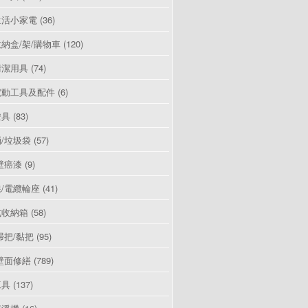
生活小家電
(36)
納盒/架/購物車
(120)
清潔用具
(74)
電動工具及配件
(6)
燈具
(83)
/垃圾袋
(57)
壁癌漆
(9)
/電纜輪座
(41)
式收納箱
(58)
掃把/黏把
(95)
壁面修繕
(789)
工具
(137)