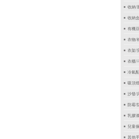
收納/
收納盒
有機
衣物/
衣架/
衣櫃/
冷氣
吸頂
沙發/
防霉/
乳膠
兒童
其他