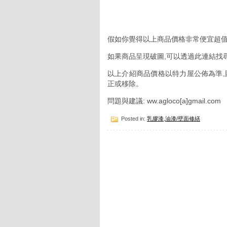
假如你覺得以上商品價格非常便宜超值
如果商品呈現破圖,可以透過此連結找
以上介紹商品價格以特力屋公佈為準,
正或移除。
問題與建議: ww.agloco[a]gmail.com
Posted in:
乳膠漆
,
油漆/壁面修繕