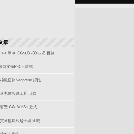
文章
1-1 單冷 CX-56B /BX-56B 目錄
V訊號接頭P4CF 款式
棉氣密條Neoprene 評比
速充磁脫磁工具 目錄
型 CW-A25S1 款式
貫通型螺絲起子組 比較
檔(白) 目錄