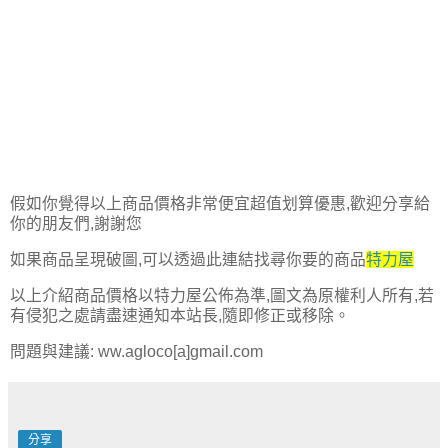
假如你覺得以上商品價格非常便宜超值划算優惠,歡迎分享給
你的朋友們,謝謝您
如果商品呈現破圖,可以透過此連結找尋你要的商品
特力屋
以上介紹商品價格以特力屋公佈為準,圖文為原權利人所有,若
有侵犯之處請盡速通知本站長,隨即修正或移除。
問題與建議: ww.agloco[a]gmail.com
分享