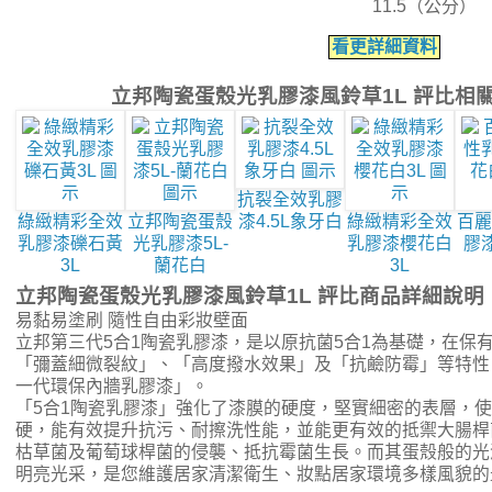
11.5（公分）
看更詳細資料
立邦陶瓷蛋殼光乳膠漆風鈴草1L 評比相
抗裂全效乳膠
綠緻精彩全效
立邦陶瓷蛋殼
漆4.5L象牙白
綠緻精彩全效
百麗
乳膠漆礫石黃
光乳膠漆5L-
乳膠漆櫻花白
膠
3L
蘭花白
3L
立邦陶瓷蛋殼光乳膠漆風鈴草1L 評比商品詳細說明
易黏易塗刷 隨性自由彩妝壁面
立邦第三代5合1陶瓷乳膠漆，是以原抗菌5合1為基礎，在保
「彌蓋細微裂紋」、「高度撥水效果」及「抗鹼防霉」等特性
一代環保內牆乳膠漆」。
「5合1陶瓷乳膠漆」強化了漆膜的硬度，堅實細密的表層，
硬，能有效提升抗污、耐擦洗性能，並能更有效的抵禦大腸桿
枯草菌及葡萄球桿菌的侵襲、抵抗霉菌生長。而其蛋殼般的光
明亮光采，是您維護居家清潔衛生、妝點居家環境多樣風