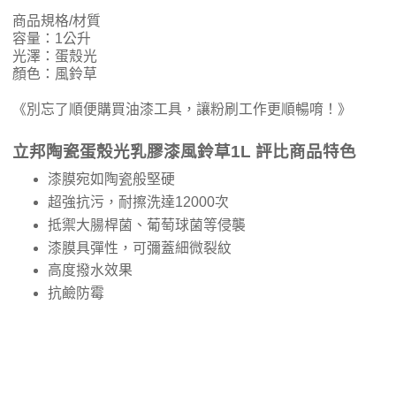
商品規格/材質
容量：1公升
光澤：蛋殼光
顏色：風鈴草
《別忘了順便購買油漆工具，讓粉刷工作更順暢唷！》
立邦陶瓷蛋殼光乳膠漆風鈴草1L 評比商品特色
漆膜宛如陶瓷般堅硬
超強抗污，耐擦洗達12000次
抵禦大腸桿菌、葡萄球菌等侵襲
漆膜具彈性，可彌蓋細微裂紋
高度撥水效果
抗鹼防霉