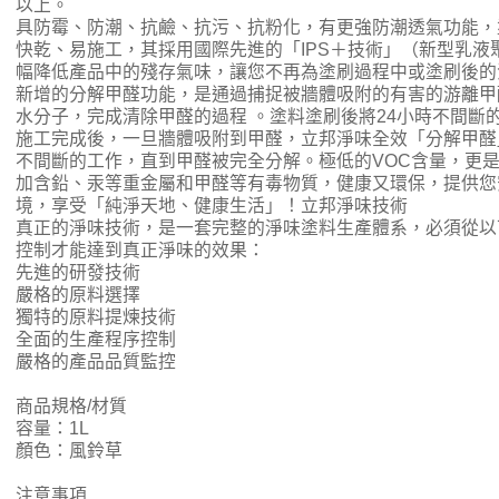
以上。
具防霉、防潮、抗鹼、抗污、抗粉化，有更強防潮透氣功能，
快乾、易施工，其採用國際先進的「IPS＋技術」（新型乳液
幅降低產品中的殘存氣味，讓您不再為塗刷過程中或塗刷後的
新增的分解甲醛功能，是通過捕捉被牆體吸附的有害的游離甲
水分子，完成清除甲醛的過程 。塗料塗刷後將24小時不間斷
施工完成後，一旦牆體吸附到甲醛，立邦淨味全效「分解甲醛」
不間斷的工作，直到甲醛被完全分解。極低的VOC含量，更
加含鉛、汞等重金屬和甲醛等有毒物質，健康又環保，提供您
境，享受「純淨天地、健康生活」！立邦淨味技術
真正的淨味技術，是一套完整的淨味塗料生產體系，必須從以
控制才能達到真正淨味的效果：
先進的研發技術
嚴格的原料選擇
獨特的原料提煉技術
全面的生產程序控制
嚴格的產品品質監控
商品規格/材質
容量：1L
顏色：風鈴草
注意事項