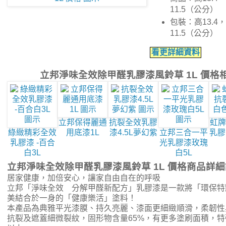
11.5（公分）
包裝：高13.4，
11.5（公分）
看更詳細資料
立邦淨味全效除甲醛乳膠漆風鈴草 1L 價格
立邦保得麗通
抗裂全效乳膠
虹牌
綠緻精彩全效
用底漆1L
漆4.5L夢幻紫
立邦三合一平
乳膠
乳膠漆 -百合
光乳膠漆玫瑰
白3L
白5L
立邦淨味全效除甲醛乳膠漆風鈴草 1L 價格商品詳
居家健康，加倍安心，讓家自由自在的呼吸
立邦「淨味全效 分解甲醛新配方」乳膠漆是一款將「環保特
美結合於一身的「健康樂活」塗料！
本產品為典雅平光漆膜、持久亮麗、漆面更細緻順滑，柔韌性與
抗裂及遮蓋細微裂紋，固形物含量65%，有更多塗刷面積，特強耐