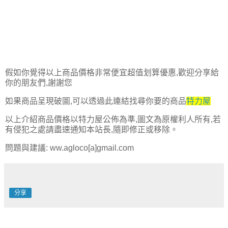
假如你覺得以上商品價格非常便宜超值划算優惠,歡迎分享給
你的朋友們,謝謝您
如果商品呈現破圖,可以透過此連結找尋你要的商品
特力屋
以上介紹商品價格以特力屋公佈為準,圖文為原權利人所有,若
有侵犯之處請盡速通知本站長,隨即修正或移除。
問題與建議: ww.agloco[a]gmail.com
分享