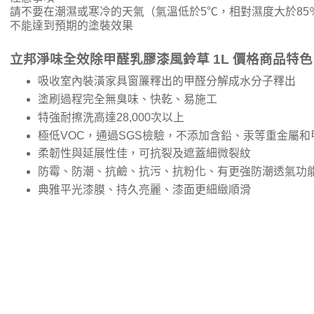
請不要在潮濕或寒冷的天氣（氣溫低於5℃，相對濕度大於85
不能達到預期的塗裝效果
立邦淨味全效除甲醛乳膠漆風鈴草 1L 價格商品特色
吸收室內裝潢家具窗簾釋出的甲醛分解成水分子釋出
塗刷過程完全無臭味、快乾、易施工
特強耐擦洗高達28,000次以上
極低VOC，通過SGS檢驗，不添加含鉛、汞等重金屬
柔韌性與延展性佳，可抗裂及遮蓋細微裂紋
防霉、防潮、抗鹼、抗污、抗粉化、有更強防潮透氣功
典雅平光漆膜、持久亮麗、漆面更細緻順滑