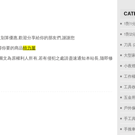
CAT
1對1
1對2
划算優惠,歡迎分享給你的朋友們,謝謝您
刀具
(
尋你要的商品
特力屋
大型家
圖文為原權利人所有,若有侵犯之處請盡速通知本站長,隨即修
小夜
工作
工具收
五金用
戶外
手工具
手推車