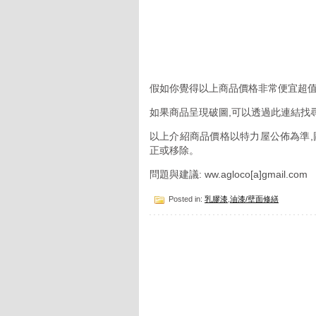
假如你覺得以上商品價格非常便宜超值
如果商品呈現破圖,可以透過此連結找
以上介紹商品價格以特力屋公佈為準,
正或移除。
問題與建議: ww.agloco[a]gmail.com
Posted in:
乳膠漆
,
油漆/壁面修繕