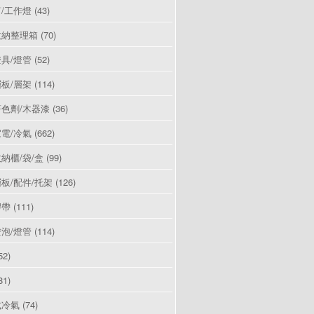
/工作燈
(43)
收納整理箱
(70)
具/燈管
(52)
板/層架
(114)
色劑/木器漆
(36)
電/冷氣
(662)
納櫃/袋/盒
(99)
板/配件/托架
(126)
膠帶
(111)
泡/燈管
(114)
52)
81)
式冷氣
(74)