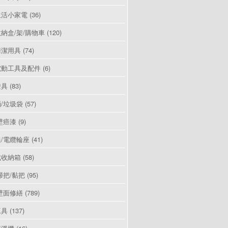
生活小家電
(36)
納盒/架/購物車
(120)
清潔用具
(74)
電動工具及配件
(6)
燈具
(83)
/垃圾袋
(57)
壁癌漆
(9)
/電纜輪座
(41)
式收納箱
(58)
掃把/黏把
(95)
壁面修繕
(789)
工具
(137)