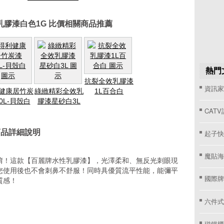
乳膠漆白色1G 比價相關商品推薦
熱門
抗裂全效乳膠漆
資訊家 
健康居竹炭
綠緻精彩全效乳
1L百合白
0L-貝殼白
膠漆星砂白3L
CAT
商品詳細說明
起子快
魔貼海
唷！這款【百麗牌水性乳膠漆】，光澤柔和、無反光刺眼現
您使用後也不會刺鼻不舒服！同時具優質流平性能，能彌平
國際牌窗
質感！
六件式
磁鐵櫃