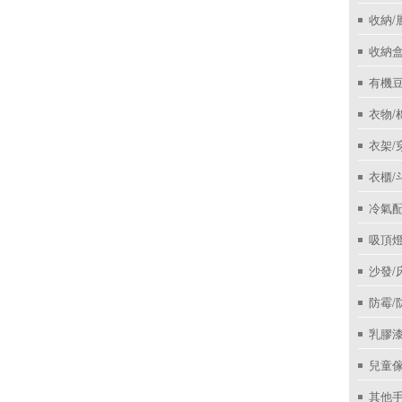
收納/
收納盒
有機
衣物/
衣架/
衣櫃/
冷氣
吸頂
沙發/
防霉/
乳膠
兒童
其他