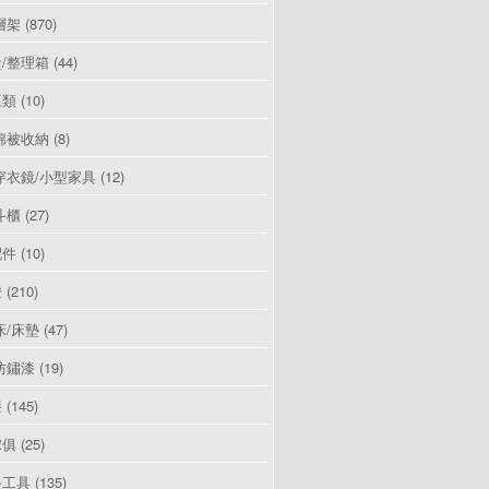
層架
(870)
/整理箱
(44)
豆類
(10)
棉被收納
(8)
穿衣鏡/小型家具
(12)
斗櫃
(27)
配件
(10)
燈
(210)
床/床墊
(47)
防鏽漆
(19)
漆
(145)
傢俱
(25)
手工具
(135)