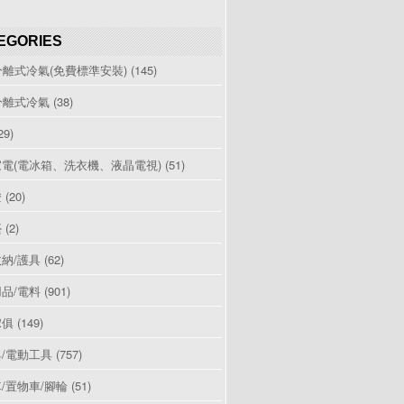
EGORIES
分離式冷氣(免費標準安裝)
(145)
分離式冷氣
(38)
29)
電(電冰箱、洗衣機、液晶電視)
(51)
燈
(20)
檯
(2)
納/護具
(62)
品/電料
(901)
傢俱
(149)
/電動工具
(757)
/置物車/腳輪
(51)