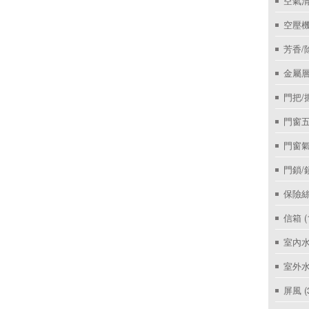
空氣
空壓機
芳香/
金屬層
門把/
門窗
門窗
門鎖/
保險絲
信箱
(
室內
室外
屏風
(