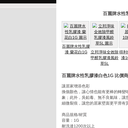
百麗牌水性
百麗牌水性乳膠
漆 蘭花白1G
立邦淨味全效除
得利
甲醛乳膠漆風鈴
漆1
草5L
百麗牌水性乳膠漆白色1G 比價
讓居家增添色彩
換個顏色，讓心情也能有更棒的轉變
象；此外，吳鉛毒、無不良氣味，讓
細微裂痕，讓您的居家壁面更平滑有
商品規格/材質
容量：1G
耐洗達1200次以上