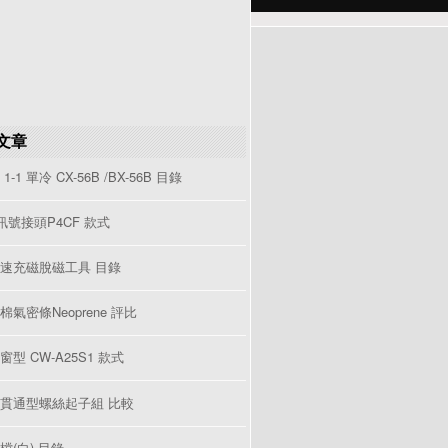
文章
1-1 單冷 CX-56B /BX-56B 目錄
V訊號接頭P4CF 款式
速充磁脫磁工具 目錄
棉氣密條Neoprene 評比
型 CW-A25S1 款式
貫通型螺絲起子組 比較
檔(白) 目錄