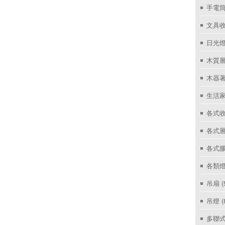
手電筒
文具
日光燈
木質層
木器著
生活家
各式收
各式層
各式
各類燈
吊扇
(
吊燈
(
多聯