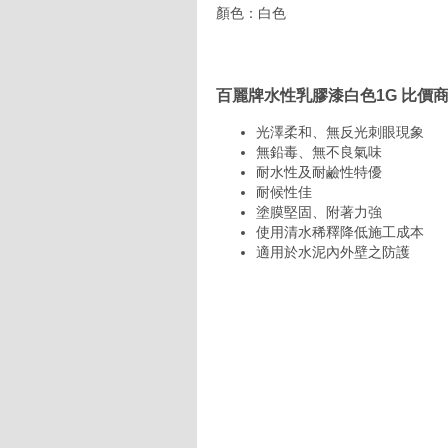
顏色：白色
百麗牌水性乳膠漆白色1G 比價
光澤柔和、無反光刺眼現象
無鉛毒、無不良氣味
耐水性及耐鹼性特優
耐候性佳
塗膜堅固、附著力強
使用清水稀釋降低施工成本
適用於水泥內外壁之防護