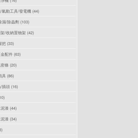
清淨機
(16)
/氣動工具/發電機
(44)
除濕/除蟲劑
(103)
架/收納置物架
(42)
握把
(33)
五金配件
(63)
氣密條
(20)
鎖具
(86)
/插頭
(16)
10)
水泥漆
(44)
水泥漆
(34)
3)