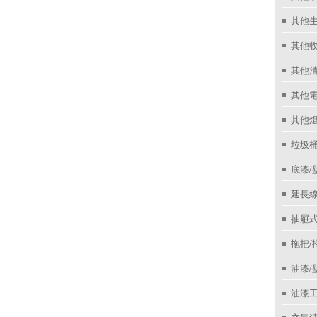
其他
其他收
其他
其他
其他
垃圾桶
底漆/
延長線
抽屜
拖把/
油漆/
油漆