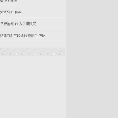
沐浴龍頭 價格
 平板輪組 (4 入 ) 哪裡買
浴龍頭附三段式按摩把手 評比