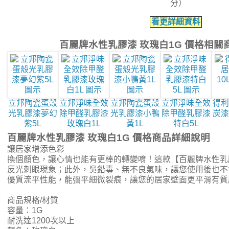
分）
看更詳細資料
百麗牌水性乳膠漆 玫瑰白1G 價格相關
立邦陶瓷蛋殼
立邦淨味全效
立邦陶瓷蛋殼
立邦淨味全效
得利
光乳膠漆夢幻
除甲醛乳膠漆
光乳膠漆小鴨
除甲醛乳膠漆
炭漆
紫5L
玫瑰白1L
黃1L
特白5L
百麗牌水性乳膠漆 玫瑰白1G 價格商品詳細說明
讓居家增添色彩
換個顏色，讓心情也能有更棒的轉變唷！這款【百麗牌水性乳
反光刺眼現象；此外，吳鉛毒、無不良氣味，讓您使用後也不
優質流平性能，能彌平細微裂痕，讓您的居家壁面更平滑有質
商品規格/材質
容量：1G
耐洗達1200次以上