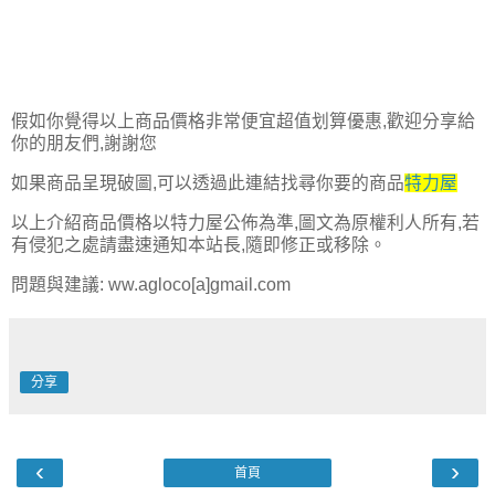
假如你覺得以上商品價格非常便宜超值划算優惠,歡迎分享給
你的朋友們,謝謝您
如果商品呈現破圖,可以透過此連結找尋你要的商品
特力屋
以上介紹商品價格以特力屋公佈為準,圖文為原權利人所有,若
有侵犯之處請盡速通知本站長,隨即修正或移除。
問題與建議: ww.agloco[a]gmail.com
分享
‹
›
首頁