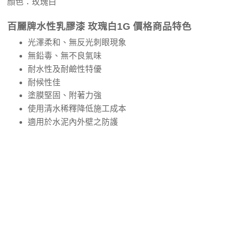
顏色：玫瑰白
百麗牌水性乳膠漆 玫瑰白1G 價格商品特色
光澤柔和、無反光刺眼現象
無鉛毒、無不良氣味
耐水性及耐鹼性特優
耐候性佳
塗膜堅固、附著力強
使用清水稀釋降低施工成本
適用於水泥內外壁之防護