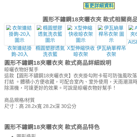
看更詳細資料
圓形不鏽鋼18夾曬衣夾 款式相關商
AI
衣架連結掛
橢圓塑膠透氣
X型伸縮快收
伊瓦納單桿吊
鉤-20入
洗衣籃
晾衣架
衣架
圓形不鏽鋼18夾曬衣夾 款式商品詳細說明
晾曬衣物好幫手
這款【圓形不鏽鋼18夾曬衣夾】衣夾掛勾附卡筍可防強風吹
打結 。體積小方便收藏，可配合室內、室外使用，天雨潮濕
除濕機，可達更好的效果。可說是晾曬衣物好幫手！
商品規格/材質
尺寸：高 28.2x寬 28.2x深 30公分
圓形不鏽鋼18夾曬衣夾 款式商品特色
圓形造形