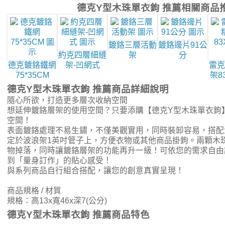
德克Y型木珠單衣鉤 推薦相關商品
鍍鉻三層活動
鍍鉻邊片91公
約克四層細縫
架
分
德克鍍鉻鐵網
架-凹網式
雷克
75*35CM
架8
德克Y型木珠單衣鉤 推薦商品詳細說明
隨心所欲，打造更多層次收納空間
想延伸鍍鉻層架的使用空間？只要添購【德克Y型木珠單衣鉤
空間！
表面鍍鉻處理不易生鏽，不僅美觀實用，同時裝卸容易，搭配
定於波浪架1英吋管子上，方便衣物或其他商品掛鉤。兩顆木
物掉落，同時讓鍍鉻層架的功能再升一級！可依您的需求自由
到「量身訂作」的貼心感受！
與系列商品自行組合搭配，讓您的創意真實呈現！
商品規格 / 材質
規格：高13x寬46x深7(公分)
德克Y型木珠單衣鉤 推薦商品特色