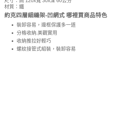
尺寸：高 120x寬 30x深 60公分
材質：鐵
約克四層細縫架-凹網式 哪裡買商品特色
裝卸容易，邊框保護多一道
分格收納.美觀實用
收納推拉好輕巧
螺紋接管式組裝，裝卸容易