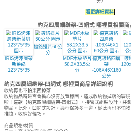
分）
看更詳細資料
約克四層細縫架-凹網式 哪裡買相關商
鍍鉻邊片60公
分
IRIS烤漆層架
MDF木紋墊片
德克鍍鉻四層
鍍
新葉綠
58.2X33.5公
架
120
123*75*35
分
-106X46X160
公分
約克四層細縫架-凹網式 哪裡買商品詳細說明
收納再也不怕東西掉落
收納物品時是否會擔心沒有放置穩固，造成收納物掉落的窘境
啦！這款【約克四層細縫架-凹網式】，接管式組裝設計，裝
物品。此外，凹網式設計，邊框保護多一道，從此再也不怕物
推拉，收納好輕巧。
商品規格/材質