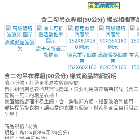
看更詳細資料
含二勾吊衣桿組(90公分) 樣式相關商
高級鍍鉻波浪
架
盧卡可折疊活
動推車
德克重型四層
高級鍍鉻四層
雷克
架
架
152X60X160
90X35X160
15
含二勾吊衣桿組(90公分) 樣式商品詳細說明
隨心所欲，打造更多層次收納空間
自己組個創意衣櫃其實很簡單，只要利用鍍鉻層架搭配【含二
有獨一無二的創意衣櫃！
表面鍍鉻處理不易生鏽，含二鉤裝卸方便，搭配波浪架使用，
部橫桿吊掛衣物，讓心愛的衣服有個家。與系列商品自行組合
呈現！
商品規格 / 材質
規格：高12x寬89x深23(公分)
材質：鐵(表面鍍鉻)