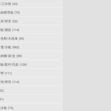
/工作燈
(43)
收納整理箱
(70)
具/燈管
(52)
板/層架
(114)
色劑/木器漆
(36)
電/冷氣
(662)
納櫃/袋/盒
(99)
板/配件/托架
(126)
膠帶
(111)
泡/燈管
(114)
52)
81)
式冷氣
(74)