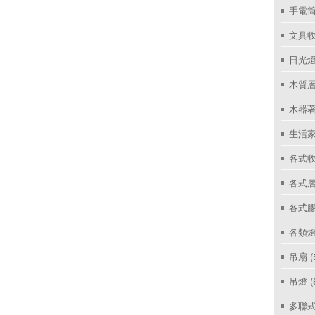
手電筒
文具
日光燈
木質層
木器著
生活家
各式收
各式層
各式
各類燈
吊扇
(
吊燈
(
多聯