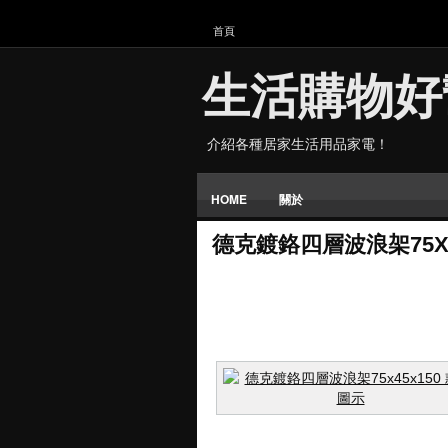
首頁
生活購物好
介紹各種居家生活用品家電！
HOME
關於
德克鍍鉻四層波浪架75X4