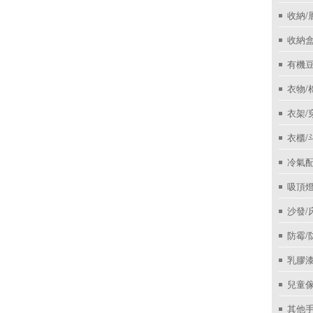
收納/
收納盒
有機
衣物/
衣架/
衣櫃/
冷氣
吸頂
沙發/
防霉/
乳膠
兒童
其他