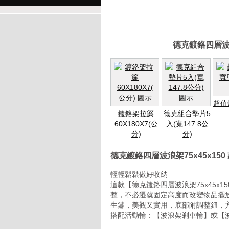
德克鍍鉻四層波浪
超值
鍍鉻架拉簾
德克組合墊片5
60X180X7(公
入(寬147.8公
分)
分)
德克鍍鉻四層波浪架75x45x15
輕輕鬆鬆做好收納
這款【德克鍍鉻四層波浪架75x45x
整，不必遷就固定高度而改變物品擺
生鏽，美觀又實用，底部附調整鈕，
搭配活動輪：【波浪架剎車輪】或【