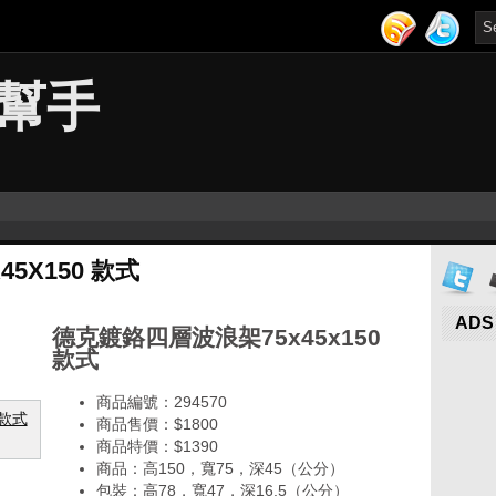
幫手
5X150 款式
ADS
德克鍍鉻四層波浪架75x45x150
款式
商品編號：294570
商品售價：$1800
商品特價：
$1390
商品：高150，寬75，深45（公分）
包裝：高78，寬47，深16.5（公分）