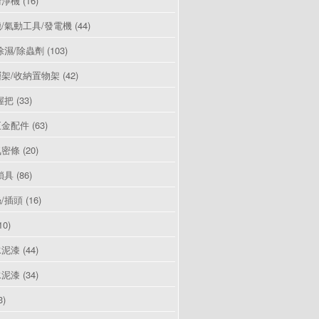
清淨機
(16)
/氣動工具/發電機
(44)
除濕/除蟲劑
(103)
架/收納置物架
(42)
握把
(33)
五金配件
(63)
氣密條
(20)
鎖具
(86)
/插頭
(16)
10)
水泥漆
(44)
水泥漆
(34)
3)