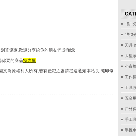
CAT
1對1
1對2
刀具
(
划算優惠,歡迎分享給你的朋友們,謝謝您
大型家
尋你要的商品
特力屋
小夜
圖文為原權利人所有,若有侵犯之處請盡速通知本站長,隨即修
工作
工具收
五金用
戶外
手工具
手推車