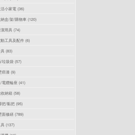
生活小家電
(36)
納盒/架/購物車
(120)
清潔用具
(74)
電動工具及配件
(6)
燈具
(83)
/垃圾袋
(57)
壁癌漆
(9)
/電纜輪座
(41)
式收納箱
(58)
掃把/黏把
(95)
壁面修繕
(789)
工具
(137)