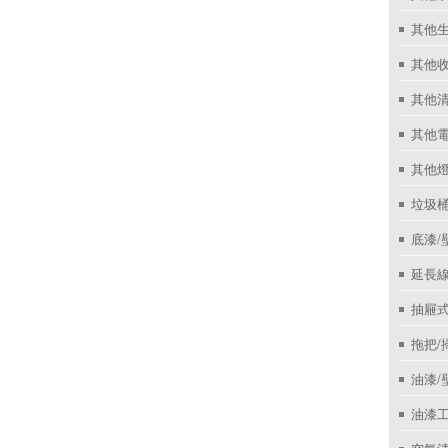
其他
其他收
其他
其他
其他
垃圾桶
底漆/
延長線
抽屜
拖把/
油漆/
油漆