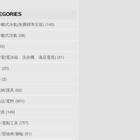
EGORIES
分離式冷氣(免費標準安裝)
(145)
分離式冷氣
(38)
29)
電(電冰箱、洗衣機、液晶電視)
(51)
燈
(20)
檯
(2)
納/護具
(62)
品/電料
(901)
傢俱
(149)
/電動工具
(757)
/置物車/腳輪
(51)