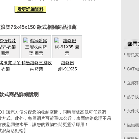
看更詳細資料
架75x45x150 款式相關商品推薦
熱門
資訊家 
烤漆寬型吊
精緻鍍鉻三層收
鍍鉻鐵
CAT
衣架
納籃架
網-91X35
立邦淨
0 款式商品詳細說明
起子快
六件式
150】讓您方便分配您的收納空間，同時層板高低可任意調
放方式。此外，每層網片可荷重80公斤，表面鍍鉻處理不易
磁鐵櫃
方便您調整水平，讓您的置物空間更靈活應用！
波浪架活動輪】
魔貼海