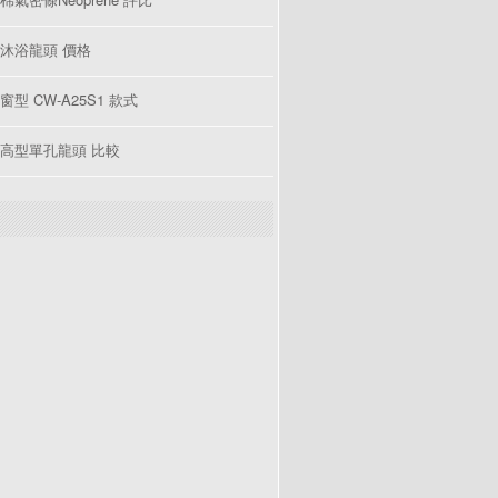
沐浴龍頭 價格
型 CW-A25S1 款式
高型單孔龍頭 比較