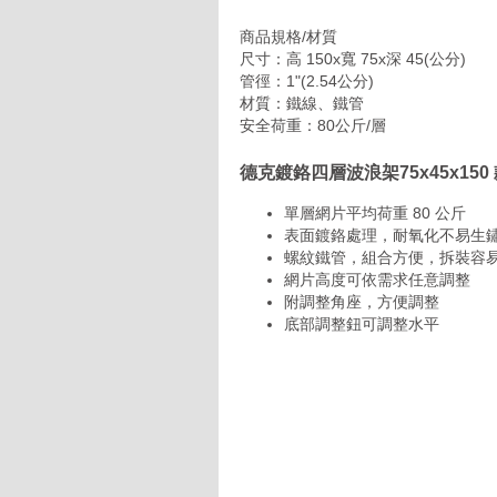
商品規格/材質
尺寸：高 150x寬 75x深 45(公分)
管徑：1"(2.54公分)
材質：鐵線、鐵管
安全荷重：80公斤/層
德克鍍鉻四層波浪架75x45x15
單層網片平均荷重 80 公斤
表面鍍鉻處理，耐氧化不易生
螺紋鐵管，組合方便，拆裝容
網片高度可依需求任意調整
附調整角座，方便調整
底部調整鈕可調整水平