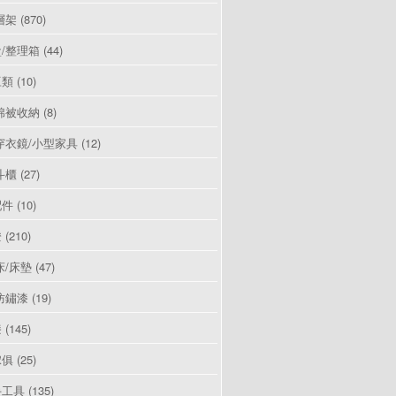
層架
(870)
/整理箱
(44)
豆類
(10)
棉被收納
(8)
穿衣鏡/小型家具
(12)
斗櫃
(27)
配件
(10)
燈
(210)
床/床墊
(47)
防鏽漆
(19)
漆
(145)
傢俱
(25)
手工具
(135)