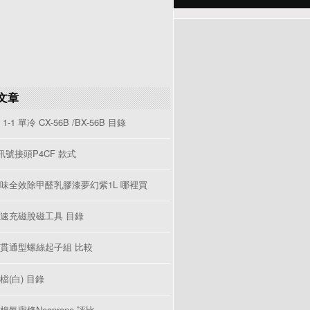
文章
1-1 單冷 CX-56B /BX-56B 目錄
V訊號接頭P4CF 款式
味全效除甲醛乳膠漆夢幻紫1L 哪裡買
速充磁脫磁工具 目錄
貫通型螺絲起子組 比較
檔(白) 目錄
棉氣密條Neoprene 評比