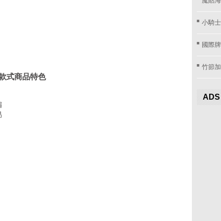
小騎士
國際牌窗
竹節加
0 款式商品特色
ADS
鏽
易