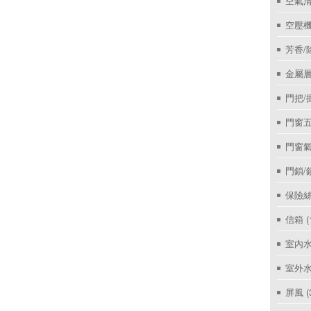
空氣
空壓機
芳香/
金屬層
門把/
門窗
門窗
門鎖/
保險絲
信箱
(
室內
室外
屏風
(