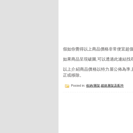
假如你覺得以上商品價格非常便宜超值
如果商品呈現破圖,可以透過此連結找
以上介紹商品價格以特力屋公佈為準,
正或移除。
Posted in:
收納/層架
,
鍍鉻層架及配件