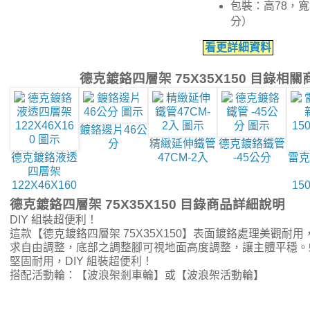
包裝：高78，寬3
分）
看更詳細資料
德克鍍鉻四層架 75X35X150 目錄相
鍍鉻邊片46公
分
精緻延伸鐵管
德克鍍鉻鐵管
德克鍍鉻液透
47CM-2入
-45公分
雷克
四層架
122X46X160
15
德克鍍鉻四層架 75X35X150 目錄商品詳細說明
DIY 組裝超便利！
這款【德克鍍鉻四層架 75X35X150】表面鍍鉻處理美觀耐
求自由調整，底部之調整腳可視地面高度調整，讓主體平穩。
堅固耐用，DIY 組裝超便利！
搭配活動輪：【波浪架剎車輪】或【波浪架活動輪】